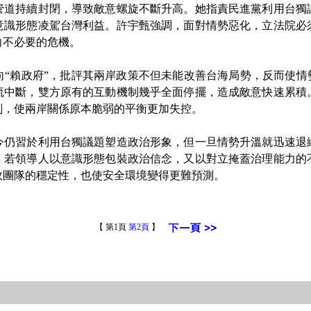
管道持續封閉，導致敵意螺旋不斷升高。她指責民進黨利用台獨
意識形態凌駕台灣利益。許宇甄強調，面對情勢惡化，立法院必
向不必要的危機。
賴政府”，批評其兩岸政策不但未能改善台海局勢，反而使情勢
流中斷，雙方原有的互動機制幾乎全面停擺，造成敵意快速累積
判，使兩岸關係原本脆弱的平衡更加失控。
習於利用台獨議題塑造政治形象，但一旦情勢升溫就迅速退
，若領導人以意識形態包裝政治信念，又以對立掩蓋治理能力的
政團隊的穩定性，也使安全環境變得更難預測。
【 第1頁
第2頁
】