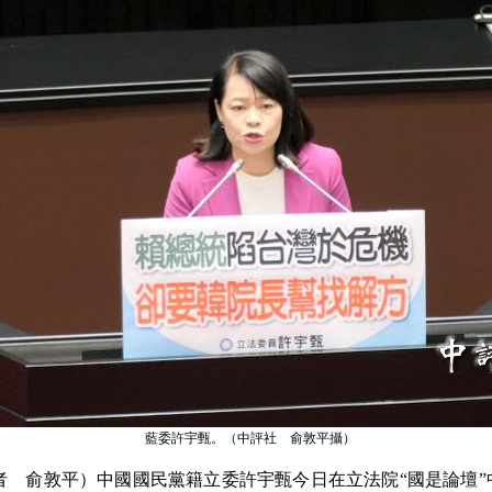
藍委許宇甄。（中評社 俞敦平攝）
 俞敦平）中國國民黨籍立委許宇甄今日在立法院“國是論壇”