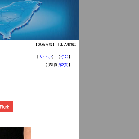
【
設為首頁
】【
加入收藏
】
【
大
中
小
】 【
打 印
】
【 第1頁
第2頁
】