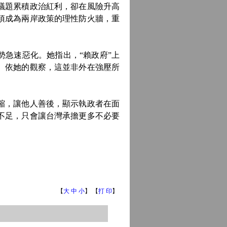
議題累積政治紅利，卻在風險升高
須成為兩岸政策的理性防火牆，重
急速惡化。她指出，“賴政府”上
。依她的觀察，這並非外在強壓所
縮，讓他人善後，顯示執政者在面
不足，只會讓台灣承擔更多不必要
【
大
中
小
】 【
打 印
】