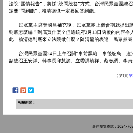
法院“國情報告”，將採“統問統答”方式。台灣民眾黨團總
定要“問到飽”，賴清德也一定要回答到飽。
民眾黨主席黃國昌補充說，民眾黨團上個會期就提出議案要
到底怎麼編？到底買什麼？但總統府2月13日函覆的內容
此，賴清德到底來立法院做什麼？陳清龍的表達，民眾黨團
台灣民眾黨團24日上午召開“事前黑箱 事後鴕鳥 違
副總召王安詳、幹事長邱慧洳、立委洪毓祥、蔡春綢、李
【 第1頁
第
相關新聞：
最佳瀏覽模式：1024x768