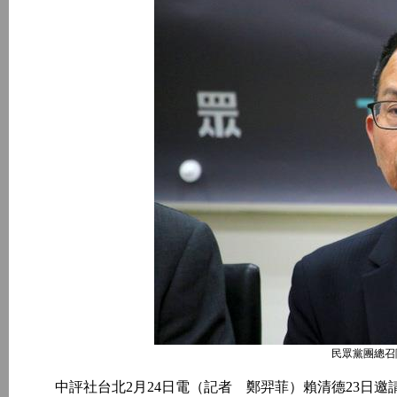
民眾黨團總召
中評社台北2月24日電（記者 鄭羿菲）賴清德23日邀