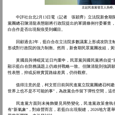
左起民進黨發言人吳崢、
中評社台北2月13日電（記者 張穎齊）立法院新會期
黨團總召陳清龍表態願將行政院提出的軍購條例付委審查
白合作是否出現裂痕受到矚目。
回顧過去2年，藍白合在立法院多數議案上形成攻防主軸
形成對行政院的強力制衡。然而，新會期民眾黨團改組，黃
黃國昌與傅崐萁近日均重申，民眾黨與國民黨將自提“國
顯示藍白在防務議題上仍維持戰略一致。但陳清龍則強調
性表態，抑或反映實質路線差異，仍待觀察。
值得注意的是，柯文哲日前與民進黨立院黨團總召柯建銘
世界上也不是不可能的事”，為政黨合作留下彈性空間，這
民進黨方面則未掩飾樂見局勢變化，民進黨政策會執行
有“新氣象”，對綠營而言，若藍白出現裂縫，2026地方選