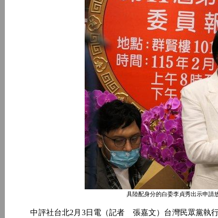
具陸配身分的白委李貞秀出示申請
中評社台北2月3日電（記者 張嘉文）台灣民眾黨執行