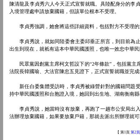
陳清龍及李貞秀六人今天正式宣誓就職。具陸配身分的李
入境管理處申請放棄國籍，但該單位根本不受理。
李貞秀強調，她會將這些詳細資料，包括對方不受理的
李貞秀說，就如同陸委會主委邱垂正所言，到目前為止
出生到現在，就衹有這本中華民國護照，也唯一效忠中華民
民眾黨因創黨主席柯文哲設下的“2年條款”，包括黨主席
法院長韓國瑜、大法官陳忠五見證下，正式宣誓就職並完成
新任白委集體受訪時，李貞秀被綠營針對的國籍問題受
持中華民國護照和台胞證入境，她回到出生地、湖南衡南縣
李貞秀說，她當時沒有放棄，再跑了一趟市公安局出入
法辦理放棄國籍，如果要放棄戶籍，那就去派出所辦理就
【 第1頁
第2頁