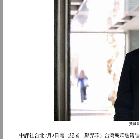
黃國
中評社台北2月2日電（記者 鄭羿菲）台灣民眾黨籍陸