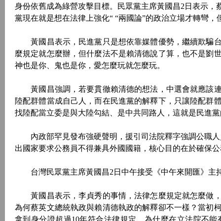
身份依舊成為綠營攻擊目標。民眾黨主席黃國昌2日表示，
黨現在就是想在法律上強化“ “兩國論”的政治立場才轉彎
黃國昌表示，民進黨只是想依靠媒體優勢，繼續欺騙台
麼規定就怎麼辦，但什麼法不是賴清德說了算，也不是劉
神也是你、鬼也是你，愛怎麼玩就怎麼玩。
黃國昌強調，若要貫徹賴清德的想法，中選會就應該連
陸配群體當成自己人，而在民進黨的解釋下，只讓陸配群
找陸配當立委是與大陸勾結、是中共同路人，這就是民進黨
內政部罕見發布強硬聲明，援引司法院釋字強調公職人員
出國家要求公務員不得兼具外國國籍，核心目的在於確保公
台灣民眾黨主席黃國昌2日中午接受《中午來開匯》主持
黃國昌表示，李貞秀的事情，法律怎麼規定就怎麼做，
為何蔡英文總統執政與賴清德執政的解釋卻不一樣？當初
拿到身分證超過10年符合法律規定，為什麼在立法院不