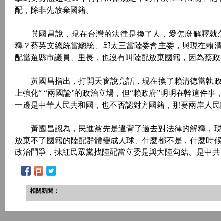
配，除非先放棄國籍。
黃國昌說，現在台灣的法律是換了人，愛怎麼解釋就怎
釋？蔡英文總統當總統、邱太三當陸委會主委，與現在賴
配當選縣市議員、里長，也沒有叫陸配放棄國籍，因為蔡政
黃國昌指出，打開天窗說亮話，現在換了賴清德當執政
上強化“ “兩國論”的政治立場，但“賴政府”明明在幹這
一邊是中華人民共和國，也不否認對方國籍，那要兩岸人民
黃國昌認為，民進黨先是違背了過去對法律的解釋，現
放棄不了國籍的陸配群體變成人球、什麼都不是，什麼時
政治鬥爭，抹紅民眾黨找陸配當立委是與大陸勾結、是中共
相關新聞：