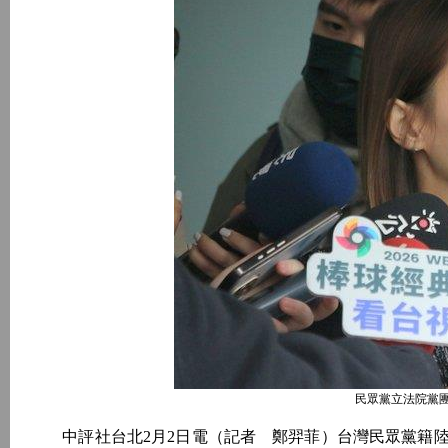
民眾黨立法院黨團
中評社台北2月2日電（記者 鄭羿菲）台灣民眾黨籍陸