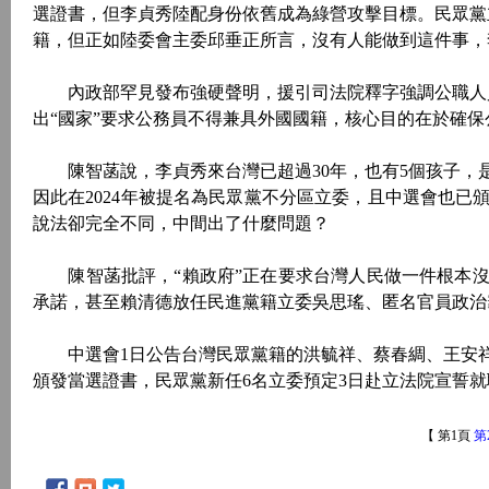
選證書，但李貞秀陸配身份依舊成為綠營攻擊目標。民眾黨
籍，但正如陸委會主委邱垂正所言，沒有人能做到這件事，
內政部罕見發布強硬聲明，援引司法院釋字強調公職人員
出“國家”要求公務員不得兼具外國國籍，核心目的在於確保
陳智菡說，李貞秀來台灣已超過30年，也有5個孩子，是
因此在2024年被提名為民眾黨不分區立委，且中選會也
說法卻完全不同，中間出了什麼問題？
陳智菡批評，“賴政府”正在要求台灣人民做一件根本沒
承諾，甚至賴清德放任民進黨籍立委吳思瑤、匿名官員政治
中選會1日公告台灣民眾黨籍的洪毓祥、蔡春綢、王安祥
頒發當選證書，民眾黨新任6名立委預定3日赴立法院宣誓
【 第1頁
第