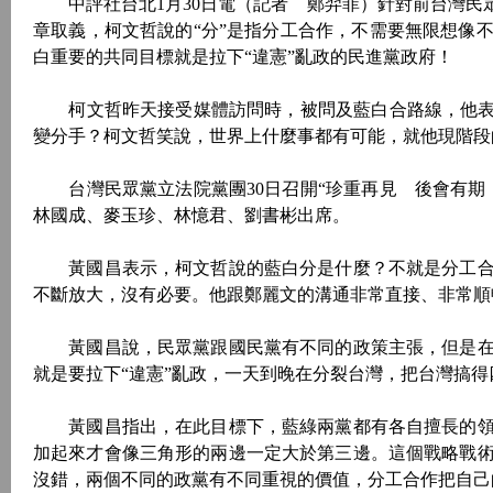
中評社台北1月30日電（記者 鄭羿菲）針對前台灣民眾
章取義，柯文哲說的“分”是指分工合作，不需要無限想像
白重要的共同目標就是拉下“違憲”亂政的民進黨政府！
柯文哲昨天接受媒體訪問時，被問及藍白合路線，他表示
變分手？柯文哲笑說，世界上什麼事都有可能，就他現階段
台灣民眾黨立法院黨團30日召開“珍重再見 後會有期
林國成、麥玉珍、林憶君、劉書彬出席。
黃國昌表示，柯文哲說的藍白分是什麼？不就是分工合
不斷放大，沒有必要。他跟鄭麗文的溝通非常直接、非常順
黃國昌說，民眾黨跟國民黨有不同的政策主張，但是在
就是要拉下“違憲”亂政，一天到晚在分裂台灣，把台灣搞
黃國昌指出，在此目標下，藍綠兩黨都有各自擅長的領
加起來才會像三角形的兩邊一定大於第三邊。這個戰略戰
沒錯，兩個不同的政黨有不同重視的價值，分工合作把自己