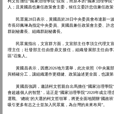
柯文哲擔任“國家治理學院”院長，而原本的“國家治理學院”
人；且黃國昌也兼任政策會主委，候任立委許忠信兼任政策
民眾黨28日表示，黃國昌於28日中央委員會布達新一波
市長邱佩琳為指定中央委員、黃國昌兼任政策會主委、許
群副秘書長、組織群副秘書長。
民眾黨指出，文宣群方面，文宣部主任李頂立代理文宣
理主任；社發部主任由曾鼎文接任，組織發展部主任由李嘉
區”召集人。
黃國昌表示，因應2026地方選舉，此次依照《中央黨
與精確分工，讓組織運作更穩健、政策論述更全面，也讓第
黃國昌強調，邀請柯文哲親自出馬擔任“國家治理學院”
會超越個人的智慧’，這正是“國家治理學院”2020年成立
選戰、‘總統’的大選的柯文哲領軍，將更全面地開辦‘國政班
吸引更多有志之士並加入民眾黨，為台灣的未來布局”。