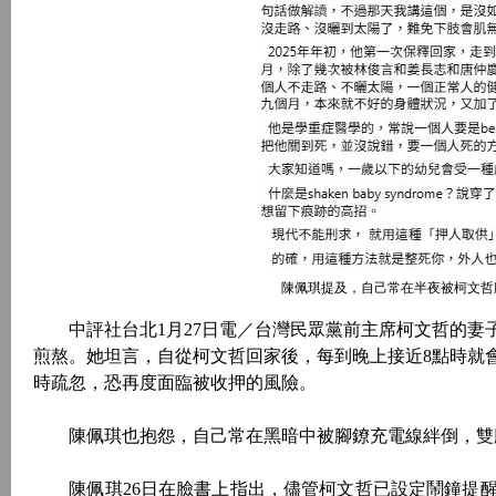
陳佩琪提及，自己常在半夜被柯文哲
中評社台北1月27日電／台灣民眾黨前主席柯文哲的妻
煎熬。她坦言，自從柯文哲回家後，每到晚上接近8點時就
時疏忽，恐再度面臨被收押的風險。
陳佩琪也抱怨，自己常在黑暗中被腳鐐充電線絆倒，雙
陳佩琪26日在臉書上指出，儘管柯文哲已設定鬧鐘提醒