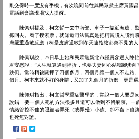
剛交保時一度沒有手機，有次晚間前往與民眾黨主席黃國昌
電話到會議現場找人提醒。
陳佩琪提及，柯文哲一去中南部、車子一靠近海邊，監
抓回去。看了搜索票，就知道司法當真是把柯當賤人賤狗
膚嚴重過敏反應（柯是皮膚過敏到冬天連指紋都會不見的人
陳佩琪說，25日早上她和民眾黨新北市議員參選人陳怡
君安慰說：“人生就算遇到挫折，也要夫妻同心站穩腳步向前
跌倒。當時柯被關押了四個多月，四個月讓一個人不走路
個月。柯本來就不好的身體，又加了九個月的折磨，更是選
陳佩琪指出，柯文哲學重症醫學的，常說一個人要是bed 
說錯，要一個人死的方法很多且還可以做到不留痕跡。一歲以下的
情緒管控不佳的照顧者弄死（或弄殘）小孩、卻不留下痕跡
也死無對證。