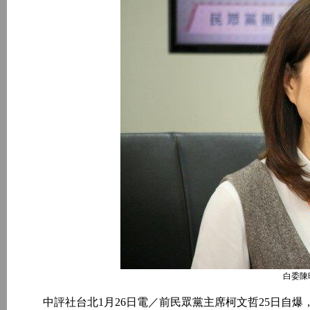
白委陳
中評社台北1月26日電／前民眾黨主席柯文哲25日自爆