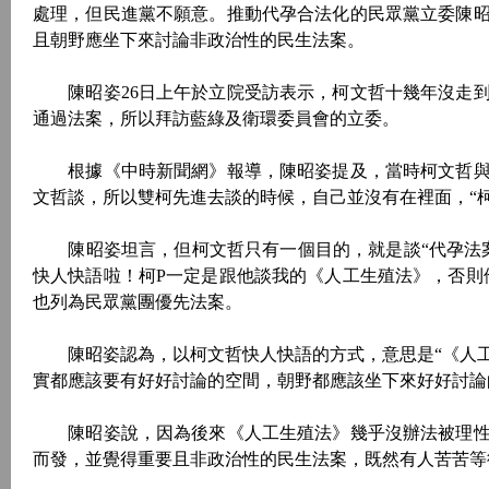
處理，但民進黨不願意。推動代孕合法化的民眾黨立委陳
且朝野應坐下來討論非政治性的民生法案。
陳昭姿26日上午於立院受訪表示，柯文哲十幾年沒走到
通過法案，所以拜訪藍綠及衛環委員會的立委。
根據《中時新聞網》報導，陳昭姿提及，當時柯文哲與
文哲談，所以雙柯先進去談的時候，自己並沒有在裡面，“
陳昭姿坦言，但柯文哲只有一個目的，就是談“代孕法案
快人快語啦！柯P一定是跟他談我的《人工生殖法》，否則
也列為民眾黨團優先法案。
陳昭姿認為，以柯文哲快人快語的方式，意思是“《人工
實都應該要有好好討論的空間，朝野都應該坐下來好好討論
陳昭姿說，因為後來《人工生殖法》幾乎沒辦法被理性
而發，並覺得重要且非政治性的民生法案，既然有人苦苦等