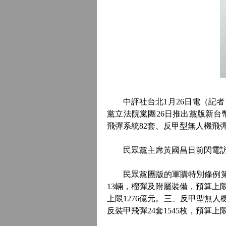
中評社台北1月26日電（記者 
黨立法院黨團26日推出黨版新台
飛彈系統82套、反甲型無人機飛彈
民眾黨主席黃國昌日前閃電訪美，1
民眾黨團版的軍購特別條例第四條
13輛，榴彈及附屬裝備，預算上限
上限1276億元。三、反甲型無人
反裝甲飛彈24套1545枚，預算