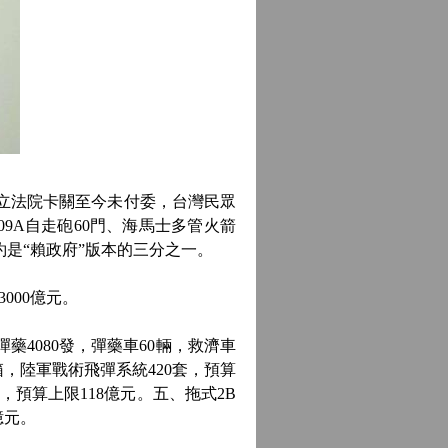
在立法院卡關至今未付委，台灣民眾
9A自走砲60門、海馬士多管火箭
約是“賴政府”版本的三分之一。
000億元。
4080發，彈藥車60輛，救濟車
箱，陸軍戰術飛彈系統420套，預算
，預算上限118億元。五、拖式2B
億元。