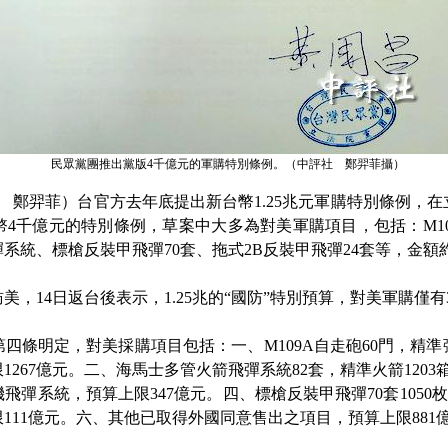
民眾黨團推出黨版4千億元的軍購特別條例。（中評社 鄭羿菲攝）
鄭羿菲）台官方去年底提出新台幣1.25兆元軍購特別條例，
幣4千億元的特別條例，草案中大多為對美軍購項目，包括：M10
系統、標槍反裝甲飛彈70套、拖式2B反裝甲飛彈24套等，金額
4日返台後表示，1.25兆的“國防”特別預算，對美軍購僅有3
明定，對美採購項目包括：一、M109A自走砲60門，精準彈藥
1267億元。二、海馬士多管火箭飛彈系統82套，精準火箭1203
機飛彈系統，預算上限347億元。四、標槍反裝甲飛彈70套1050枚
上限111億元。六、其他已取得外國同意售出之項目，預算上限881