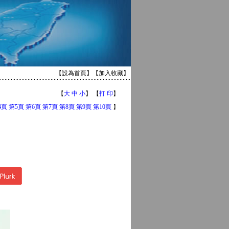
【
設為首頁
】【
加入收藏
】
【
大
中
小
】 【
打 印
】
4頁
第5頁
第6頁
第7頁
第8頁
第9頁
第10頁
】