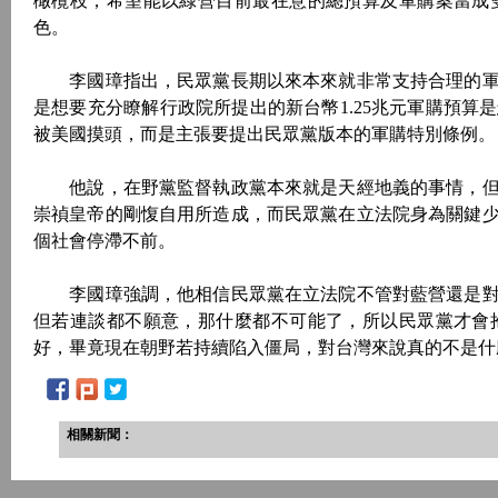
橄欖枝，希望能以綠營目前最在意的總預算及軍購案當成
色。
李國璋指出，民眾黨長期以來本來就非常支持合理的軍
是想要充分瞭解行政院所提出的新台幣1.25兆元軍購預
被美國摸頭，而是主張要提出民眾黨版本的軍購特別條例。
他說，在野黨監督執政黨本來就是天經地義的事情，但
崇禎皇帝的剛愎自用所造成，而民眾黨在立法院身為關鍵
個社會停滯不前。
李國璋強調，他相信民眾黨在立法院不管對藍營還是對
但若連談都不願意，那什麼都不可能了，所以民眾黨才會
好，畢竟現在朝野若持續陷入僵局，對台灣來說真的不是什
相關新聞：