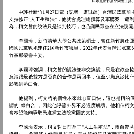
民眾黨新竹黨部榮譽主委
中評社新竹1月27日電（記者 盧誠輝）台灣民眾黨前
支持修正“人工生殖法”，他就會處理總預算及軍購案，遭
為，柯文哲的說法只是談判技巧，也凸顯民眾黨在立法院關
李國璋，新竹清華大學公共政策碩士，曾任新竹農產運銷
國國民黨戰袍連任2屆新竹市議員，2022年代表台灣民眾
竹黨部榮譽主委。
李國璋強調，柯文哲的說法並非交換說，只是在政黨協
意談跟最後雙方是否真的合作是兩回事，但至少願意談比
影響到藍白合。
他提到，柯文哲的個性本來就心直口快，這也是柯的個人魅
謂的“綠白合”，因此他呼籲外界不必過度解讀。他相信柯
會希望能夠爭取民進黨立法院黨團的支持。
李國璋表示，柯文哲日前為了“人工生殖法”，親自帶著