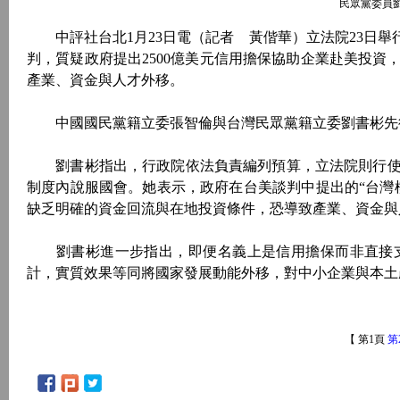
民眾黨委員
中評社台北1月23日電（記者 黃偕華）立法院23日舉
判，質疑政府提出2500億美元信用擔保協助企業赴美投
產業、資金與人才外移。
中國國民黨籍立委張智倫與台灣民眾黨籍立委劉書彬先後
劉書彬指出，行政院依法負責編列預算，立法院則行使
制度內說服國會。她表示，政府在台美談判中提出的“台灣
缺乏明確的資金回流與在地投資條件，恐導致產業、資金與
劉書彬進一步指出，即便名義上是信用擔保而非直接支
計，實質效果等同將國家發展動能外移，對中小企業與本土
【 第1頁
第