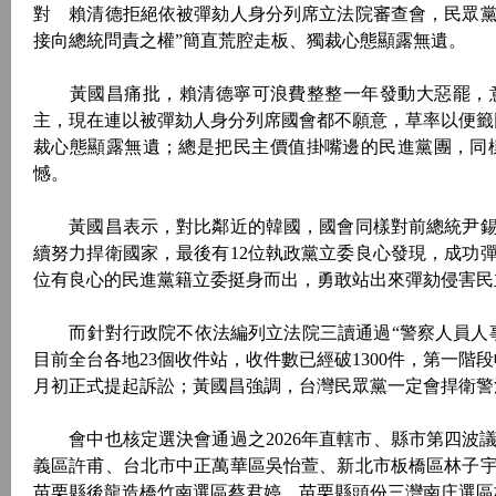
對 賴清德拒絕依被彈劾人身分列席立法院審查會，民眾
接向總統問責之權”簡直荒腔走板、獨裁心態顯露無遺。
黃國昌痛批，賴清德寧可浪費整整一年發動大惡罷，意
主，現在連以被彈劾人身分列席國會都不願意，草率以便籤
裁心態顯露無遺；總是把民主價值掛嘴邊的民進黨團，同
憾。
黃國昌表示，對比鄰近的韓國，國會同樣對前總統尹錫
續努力捍衛國家，最後有12位執政黨立委良心發現，成功
位有良心的民進黨籍立委挺身而出，勇敢站出來彈劾侵害民主
而針對行政院不依法編列立法院三讀通過“警察人員人事
目前全台各地23個收件站，收件數已經破1300件，第一階
月初正式提起訴訟；黃國昌強調，台灣民眾黨一定會捍衛警
會中也核定選決會通過之2026年直轄市、縣市第四波議
義區許甫、台北市中正萬華區吳怡萱、新北市板橋區林子
苗栗縣後龍造橋竹南選區蔡君婷、苗栗縣頭份三灣南庄選區