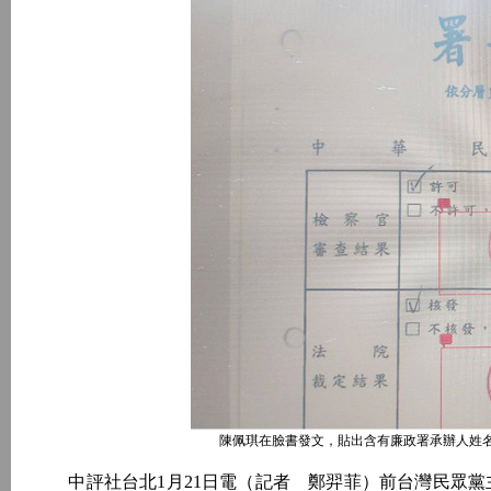
陳佩琪在臉書發文，貼出含有廉政署承辦人姓
中評社台北1月21日電（記者 鄭羿菲）前台灣民眾黨