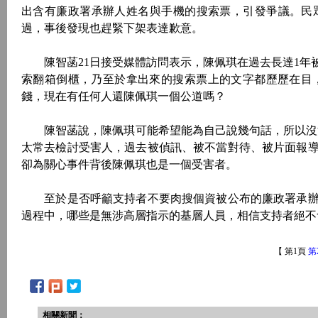
出含有廉政署承辦人姓名與手機的搜索票，引發爭議。民
過，事後發現也趕緊下架表達歉意。
陳智菡21日接受媒體訪問表示，陳佩琪在過去長達1年
索翻箱倒櫃，乃至於拿出來的搜索票上的文字都歷歷在目
錢，現在有任何人還陳佩琪一個公道嗎？
陳智菡說，陳佩琪可能希望能為自己說幾句話，所以沒注
太常去檢討受害人，過去被偵訊、被不當對待、被片面報
卻為關心事件背後陳佩琪也是一個受害者。
至於是否呼籲支持者不要肉搜個資被公布的廉政署承辦
過程中，哪些是無涉高層指示的基層人員，相信支持者絕
【 第1頁
第
相關新聞：