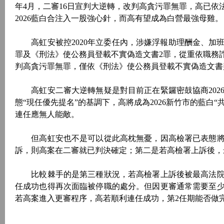
年4月，二審16日宣判大逆轉，改判高貪污罪無罪，高已
2026藍白合注入一股強心針，而高有望成為白營最強母雞。
高虹安被控2020年立委任內，涉嫌浮報助理酬金、加
罪及《刑法》使公務員登載不實偽造文書2罪，從重依職務
判高貪污罪無罪，僅依《刑法》使公務員登載不實偽造文書
高虹安二審大逆轉無疑是對目前正在緊鑼密鼓協商202
態“現任優先提名”的基調下，高將成為2026新竹市的藍白“
連任應無人能敵。
但高虹安也不是可以從此高枕無憂，因高檢署已表態將
訴，則高案在二審就已判決確定；第二是若高檢署上訴後，
比較棘手的是第三種狀況，若高檢署上訴後被最高法院
任成功也得再次面臨被停職的處分。但因更審通常需要至少
若高案進入更審程序，高若順利連任成功，第2任期能否做