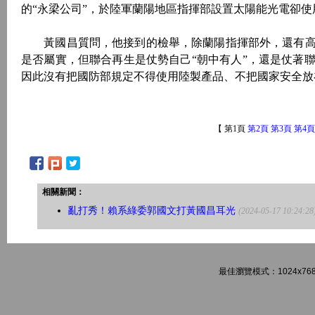
的“永梁公司”，於陸軍蘭陽地區指揮部設置太陽能光電卻
黃國昌質問，他接到的檢舉，除蘭陽指揮部外，還有高
是否屬實，但聯合再生是仗勢自己“朝中有人”，還是仗著
因此沒有把國防部規定不得使用陸製產品、不把國家安全放
【 第1頁
第2頁
第3頁
第4頁
相關新聞：
亂打秀！賴系綠委郭國文打黃國昌耳光
(2024-05-17 10:24:28
最佳瀏覽模式：1024x768