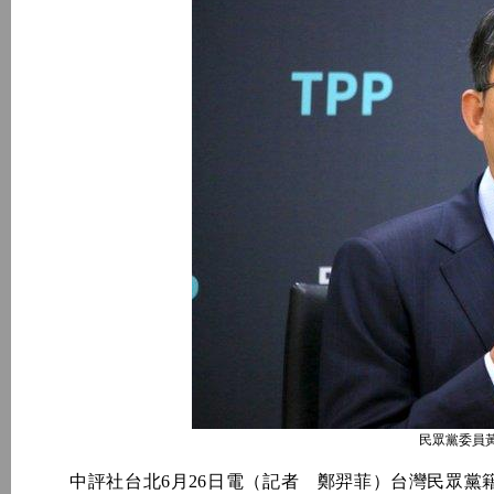
民眾黨委員
中評社台北6月26日電（記者 鄭羿菲）台灣民眾黨籍