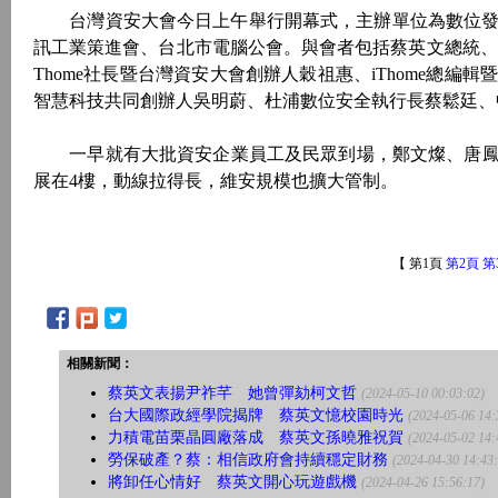
台灣資安大會今日上午舉行開幕式，主辦單位為數位發展部
訊工業策進會、台北市電腦公會。與會者包括蔡英文總統、
Thome社長暨台灣資安大會創辦人穀祖惠、iThome總
智慧科技共同創辦人吳明蔚、杜浦數位安全執行長蔡鬆廷、
一早就有大批資安企業員工及民眾到場，鄭文燦、唐鳳、
展在4樓，動線拉得長，維安規模也擴大管制。
【 第1頁
第2頁
第
相關新聞：
蔡英文表揚尹祚芊 她曾彈劾柯文哲
(2024-05-10 00:03:02)
台大國際政經學院揭牌 蔡英文憶校園時光
(2024-05-06 14:
力積電苗栗晶圓廠落成 蔡英文孫曉雅祝賀
(2024-05-02 14:
勞保破產？蔡：相信政府會持續穩定財務
(2024-04-30 14:43
將卸任心情好 蔡英文開心玩遊戲機
(2024-04-26 15:56:17)