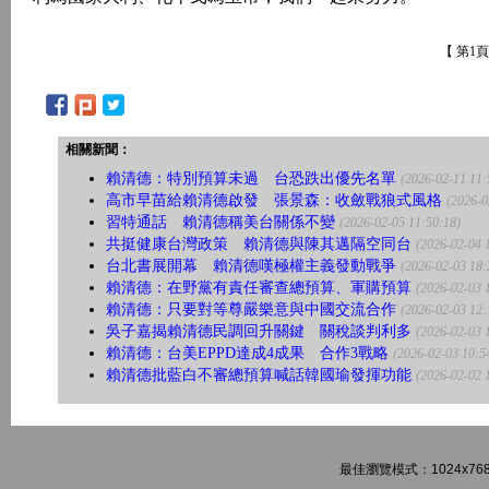
【 第1
相關新聞：
賴清德：特別預算未過 台恐跌出優先名單
(2026-02-11 11:
高市早苗給賴清德啟發 張景森：收斂戰狼式風格
(2026-0
習特通話 賴清德稱美台關係不變
(2026-02-05 11:50:18)
共挺健康台灣政策 賴清德與陳其邁隔空同台
(2026-02-04 
台北書展開幕 賴清德嘆極權主義發動戰爭
(2026-02-03 18:
賴清德：在野黨有責任審查總預算、軍購預算
(2026-02-03 
賴清德：只要對等尊嚴樂意與中國交流合作
(2026-02-03 12:
吳子嘉揭賴清德民調回升關鍵 關稅談判利多
(2026-02-03 
賴清德：台美EPPD達成4成果 合作3戰略
(2026-02-03 10:5
賴清德批藍白不審總預算喊話韓國瑜發揮功能
(2026-02-02 
最佳瀏覽模式：1024x768