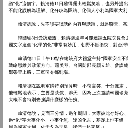
議“化”這個字。賴清德11日難得露出輕鬆笑容，也另外
不能化誤解為理解、化分歧為團結、化個人小利為國家大利
賴清德說，先不談要談話的內容與話題，就是聊天、茶敘
韓國瑜8日受訪透露，賴清德過年可能邀請五院院長會面
國文字這個“化學的化”非常有妙用，朝野不斷衝突，對台
賴清德11日上午10點在總統府大禮堂主持“國家安全不
戰略思維與政策方向。蕭美琴、台國防部長顧立雄、參謀
鄭榮豐上將，三軍司令都到場。
賴清德在說明軍購特別預算時，不苟言笑、十分嚴肅，
他輕鬆地表示，主要是茶敘、聊天，因為上次邀請韓國瑜
大概不會特別去強調什麼樣的任務。
賴清德說，見面三分情，過年期間，大家彼此存好心、
過“化”字大事化小、小事化無、逢凶化吉，基礎上也不錯
利為國家大利、化干戈為玉帛，我們一起來努力。