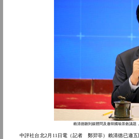
賴清德聽到媒體問及邀韓國瑜茶敘議題
中評社台北2月11日電（記者 鄭羿菲）賴清德已邀五