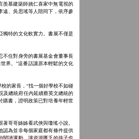
言羨慕建築師姚仁喜家中無電視的
李遠、吳思瑤等人陪同下，依序參
亞獨特的文化軟實力。書展不僅是
忍不住對身旁的書展基金會董事長
世界。”這番話讓原本輕鬆的文化
校的家長，“找一個好學校不如碰
政院及總統府任內延續蔡英文總統的
用於購書，證明政策已對培養年輕世
跟著哥哥姊姊看武俠與瓊瑤小說。
他認為並非每個家庭都有條件提供
動閱讀運動，讓資源匱乏的孩子也