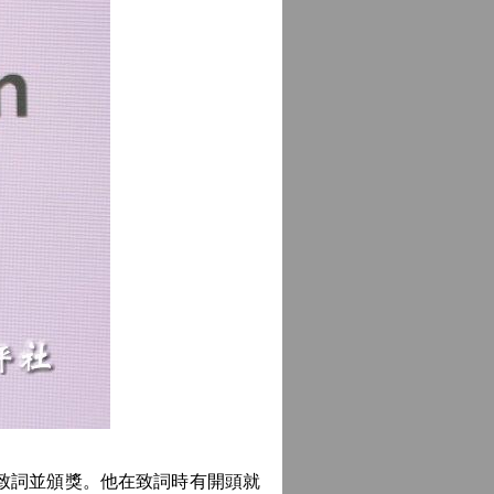
致詞並頒獎。他在致詞時有開頭就