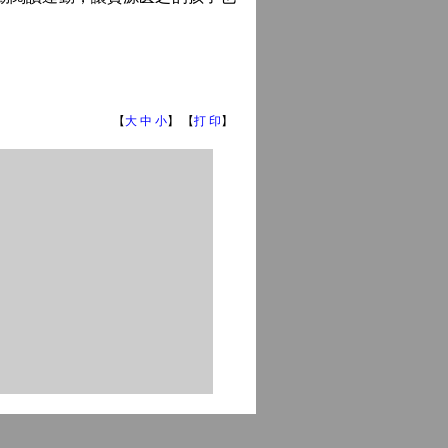
【
大
中
小
】 【
打 印
】