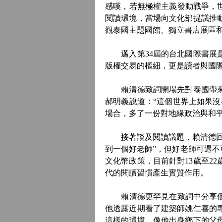
感嘆，若無極權主義發動戰爭，
閱讀環境，當場向文化部提議推
觀泰國主題國館、獨立書店展區
邁入第34屆的台北國際書展是
版權交易的樞紐，更是讀者與國
賴清德致詞開場先對泰國帶來的
郝明義說道：“這個世界上如果
場合，多了一份對地緣政治與和
接著談及閱讀議題，賴清德回憶
到一個好老師”，但好老師可遇不
文化幣政策，目前針對13歲至2
代的閱讀習慣產生實質作用。
賴清德更罕見在致詞中分享個人
他透露近期看了建築師姚仁喜的
這樣的環境，像他出身鄉下的父