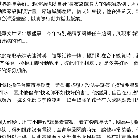
世界將更美好。賴清德也以自身“看布袋戲長大”的經驗為例，坦
動國家級閱讀計畫，縮短城鄉差距。儀式結束後，他在潘孟安、
和台灣漫畫館，以實際行動力挺出版業。
華文世界出版盛事，今年特別邀請泰國擔任主題國，展現東南
際連結的窗口。
精彩表演表達讚嘆，隨即話鋒一轉，提到剛在台下觀賞時，
沒有強權、極權主義發動戰爭，彼此和平相處，那是多美好的一個
平的深切期許。
起擔任台南市長期間，常勸那些想方設法要讓孩子擠進明星學
可求，因此他倡導“找老師不如找好的書”。他強調，自己在行
2歲發放，據文化部長李遠說明，13至15歲的孩子有六成將點數
經驗，坦言小時候“就是看電視、看布袋戲長大”，國高中則
專訪，得知姚家沒有電視，全家享受閱讀時光，讓他非常羨慕。
母就難以提供，因此當場向文化部與出版界提議，應有計畫地推