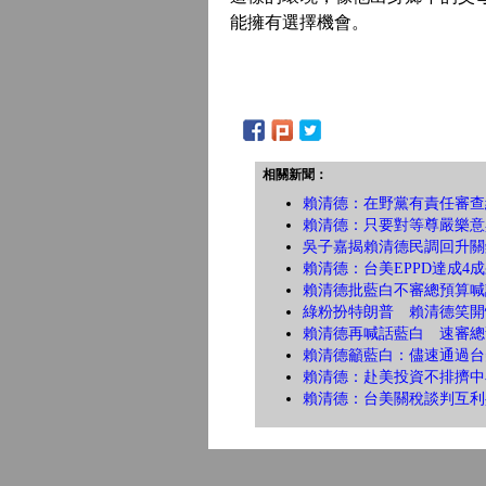
能擁有選擇機會。
相關新聞：
賴清德：在野黨有責任審查
賴清德：只要對等尊嚴樂意
吳子嘉揭賴清德民調回升關
賴清德：台美EPPD達成4
賴清德批藍白不審總預算喊
綠粉扮特朗普 賴清德笑開
賴清德再喊話藍白 速審
賴清德籲藍白：儘速通過台
賴清德：赴美投資不排擠中
賴清德：台美關稅談判互利