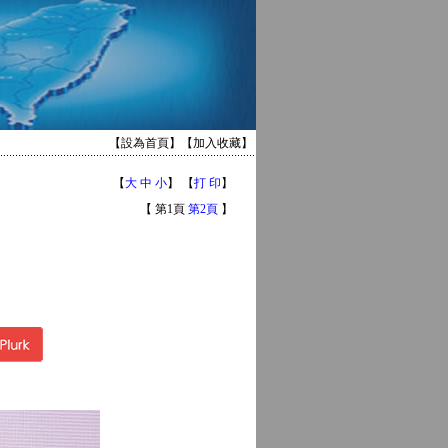
【
設為首頁
】【
加入收藏
】
【
大
中
小
】 【
打 印
】
【 第1頁
第2頁
】