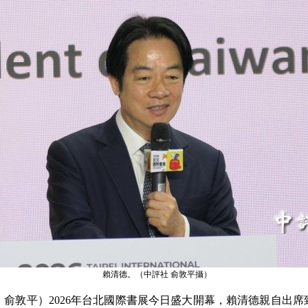
賴清德。（中評社 俞敦平攝）
俞敦平）2026年台北國際書展今日盛大開幕，賴清德親自出席