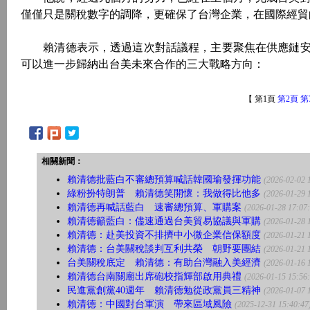
僅僅只是關稅數字的調降，更確保了台灣企業，在國際經貿
賴清德表示，透過這次對話議程，主要聚焦在供應鏈安
可以進一步歸納出台美未來合作的三大戰略方向：
【 第1頁
第2頁
第
相關新聞：
賴清德批藍白不審總預算喊話韓國瑜發揮功能
(2026-02-02 
綠粉扮特朗普 賴清德笑開懷：我做得比他多
(2026-01-29 
賴清德再喊話藍白 速審總預算、軍購案
(2026-01-28 17:07
賴清德籲藍白：儘速通過台美貿易協議與軍購
(2026-01-28 
賴清德：赴美投資不排擠中小微企業信保額度
(2026-01-21 
賴清德：台美關稅談判互利共榮 朝野要團結
(2026-01-21 
台美關稅底定 賴清德：有助台灣融入美經濟
(2026-01-16 
賴清德台南關廟出席砲校指輝部啟用典禮
(2026-01-15 15:56
民進黨創黨40週年 賴清德勉從政黨員三精神
(2026-01-07 
賴清德：中國對台軍演 帶來區域風險
(2025-12-31 15:40:47