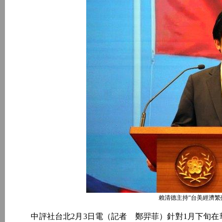
賴清德主持“台美經濟繁
中評社台北2月3日電（記者 鄭羿菲）針對1月下旬在華