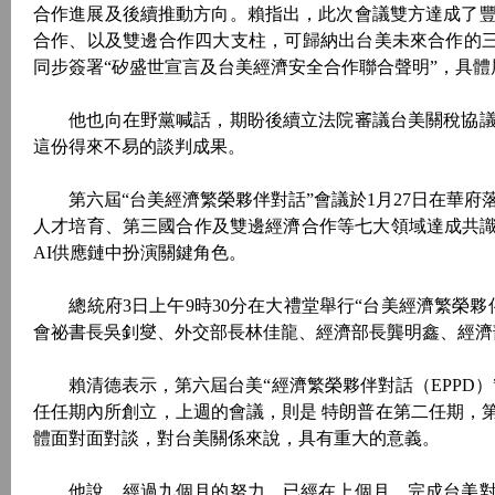
合作進展及後續推動方向。賴指出，此次會議雙方達成了
合作、以及雙邊合作四大支柱，可歸納出台美未來合作的三大
同步簽署“矽盛世宣言及台美經濟安全合作聯合聲明”，具
他也向在野黨喊話，期盼後續立法院審議台美關稅協議
這份得來不易的談判成果。
第六屆“台美經濟繁榮夥伴對話”會議於1月27日在華府
人才培育、第三國合作及雙邊經濟合作等七大領域達成共識
AI供應鏈中扮演關鍵角色。
總統府3日上午9時30分在大禮堂舉行“台美經濟繁榮夥
會祕書長吳釗燮、外交部長林佳龍、經濟部長龔明鑫、經濟
賴清德表示，第六屆台美“經濟繁榮夥伴對話（EPPD）
任任期內所創立，上週的會議，則是 特朗普在第二任期，第一
體面對面對談，對台美關係來說，具有重大的意義。
他說，經過九個月的努力，已經在上個月，完成台美對