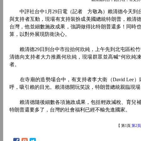
中評社台中1月29日電（記者 方敬為）賴清德今天到
與支持者互動，現場有支持裝扮成美國總統特朗普，賴清德
台灣，他並細數施政成果，強調做得比特朗普還多！同時
算，以對外展現防衛決心。
賴清德29日到台中市拉抬何欣純，上午先到北屯區松竹寺
清德向支持者大力推薦何欣純，現場群眾並高喊“何欣純凍
者。
在寺廟的造勢場合中，有支持者李大衛（David Le
呼，吸引賴的目光。賴清德開玩笑說，特朗普總統親臨現場
賴清德隨後細數各項施政成果，包括輕政減稅、育兒補
特朗普還要多了，台灣的社會福利已經不輸先進國家。
【 第1頁
第2頁