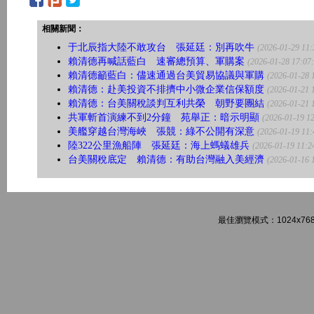
相關新聞：
于北辰指大陸不敢攻台 張延廷：別再吹牛
(2026-01-29 11:
賴清德再喊話藍白 速審總預算、軍購案
(2026-01-28 17:07
賴清德籲藍白：儘速通過台美貿易協議與軍購
(2026-01-28 
賴清德：赴美投資不排擠中小微企業信保額度
(2026-01-21 
賴清德：台美關稅談判互利共榮 朝野要團結
(2026-01-21 
共軍斬首演練不到2分鐘 苑舉正：暗示明顯
(2026-01-19 12
美艦穿越台灣海峽 張競：綠不公開有深意
(2026-01-19 11:
陸322公里漁船陣 張延廷：海上螞蟻雄兵
(2026-01-19 11:2
台美關稅底定 賴清德：有助台灣融入美經濟
(2026-01-16 
最佳瀏覽模式：1024x768