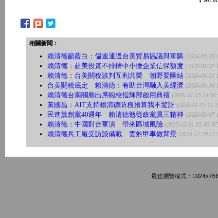
相關新聞：
賴清德籲藍白：儘速通過台美貿易協議與軍購
(2026-01-28 
賴清德：赴美投資不排擠中小微企業信保額度
(2026-01-21 
賴清德：台美關稅談判互利共榮 朝野要團結
(2026-01-21 
台美關稅底定 賴清德：有助台灣融入美經濟
(2026-01-16 
賴清德台南關廟出席砲校指輝部啟用典禮
(2026-01-15 15:56
黃國昌：AIT支持賴清德防務預算我不驚訝
(2026-01-15 11:2
民進黨創黨40週年 賴清德勉從政黨員三精神
(2026-01-07 
賴清德：中國對台軍演 帶來區域風險
(2025-12-31 15:40:47
賴清德兵工廠受訪談備戰 雲豹甲車做背景
(2025-12-29 12:
最佳瀏覽模式：1024x768