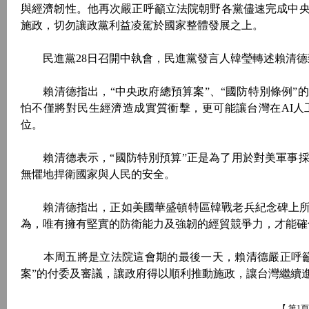
與經濟韌性。他再次嚴正呼籲立法院朝野各黨儘速完成中
施政，切勿讓政黨利益凌駕於國家整體發展之上。
民進黨28日召開中執會，民進黨發言人韓瑩轉述賴清德
賴清德指出，“中央政府總預算案”、“國防特別條例”
怕不僅將對民生經濟造成實質衝擊，更可能讓台灣在AI
位。
賴清德表示，“國防特別預算”正是為了用於對美軍事採
無懼地捍衛國家與人民的安全。
賴清德指出，正如美國華盛頓特區韓戰老兵紀念碑上所銘
為，唯有擁有堅實的防衛能力及強韌的經貿競爭力，才能確
本周五將是立法院這會期的最後一天，賴清德嚴正呼籲，
案”的付委及審議，讓政府得以順利推動施政，讓台灣繼續
【 第1