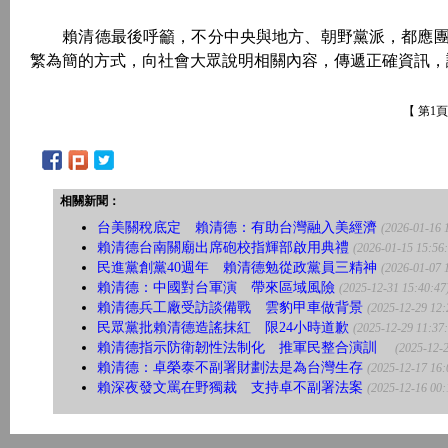
賴清德最後呼籲，不分中央與地方、朝野黨派，都應團
繁為簡的方式，向社會大眾說明相關內容，傳遞正確資訊
【 第1
相關新聞：
台美關稅底定 賴清德：有助台灣融入美經濟
(2026-01-16 
賴清德台南關廟出席砲校指輝部啟用典禮
(2026-01-15 15:56
民進黨創黨40週年 賴清德勉從政黨員三精神
(2026-01-07 
賴清德：中國對台軍演 帶來區域風險
(2025-12-31 15:40:47
賴清德兵工廠受訪談備戰 雲豹甲車做背景
(2025-12-29 12:
民眾黨批賴清德造謠抹紅 限24小時道歉
(2025-12-29 11:37
賴清德指示防衛韌性法制化 推軍民整合演訓
(2025-12-2
賴清德：卓榮泰不副署財劃法是為台灣生存
(2025-12-17 16:
賴深夜發文罵在野獨裁 支持卓不副署法案
(2025-12-16 00: