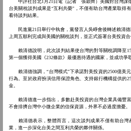
中評社台北1月21日電（記者 張穎齊）美國對台灣課徵
台美關稅談判成果是“互利共榮”，不僅有助台灣產業取得
看待談判結果。
民進黨21日舉行中執會，黨發言人吳崢會後轉述賴清德
上周五順利完成與美國的關稅談判，並正式簽署台美投資合
賴清德說明，此次談判結果使台灣的對等關稅調降至15
第一個獲得美國《232條款》最優惠待遇的國家，並成功爭
賴清德強調，“台灣模式”下承諾對美投資的2500億美
行為。至於政府扮演信用保證角色、支持銀行機構提供的2
金。
賴清德進一步指出，多數赴美投資的台灣企業具備豐富
不會排擠台灣中小微企業的信保資源，外界不必過度擔憂。
賴清德表示，整體而言，這次談判成果不僅有助台灣產
業，進一步深化台美之間互利共榮的夥伴關係。