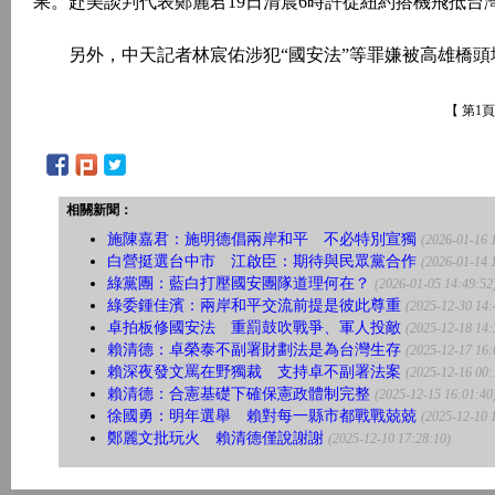
果。赴美談判代表鄭麗君19日清晨6時許從紐約搭機飛抵台
另外，中天記者林宸佑涉犯“國安法”等罪嫌被高雄橋頭
【 第1
相關新聞：
施陳嘉君：施明德倡兩岸和平 不必特別宣獨
(2026-01-16 
白營挺選台中市 江啟臣：期待與民眾黨合作
(2026-01-14 
綠黨團：藍白打壓國安團隊道理何在？
(2026-01-05 14:49:52
綠委鍾佳濱：兩岸和平交流前提是彼此尊重
(2025-12-30 14:
卓拍板修國安法 重罰鼓吹戰爭、軍人投敵
(2025-12-18 14:
賴清德：卓榮泰不副署財劃法是為台灣生存
(2025-12-17 16:
賴深夜發文罵在野獨裁 支持卓不副署法案
(2025-12-16 00:
賴清德：合憲基礎下確保憲政體制完整
(2025-12-15 16:01:40
徐國勇：明年選舉 賴對每一縣市都戰戰兢兢
(2025-12-10 
鄭麗文批玩火 賴清德僅說謝謝
(2025-12-10 17:28:10)