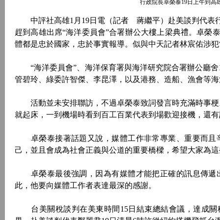
行政院長卓榮泰19日上午到高
中評社高雄1月19日電（記者 蔣繼平）赴美談判代表行
趕到高雄出席“海洋委員會”合署辦公大樓上梁典禮。卓榮
體都是忠於國家，忠於事實報導。似與中天記者林宸佑涉犯
“海洋委員會”、海洋保育署與海洋研究院合署辦公廳舍1
管碧玲、綠委許智傑、李昆澤，以及港務、造船、漁會等海
活動並未安排聯訪，不過卓榮泰致詞發言時充滿時事梗。
就起床，一到機場時看到百工百業代表到場歡迎接機，還有
卓榮泰接著話題又說，媒體工作非常專業、重要而且辛
己，並且會成為社會正義與公道的重要橋樑，希望大家為這
卓榮泰最後強調，因為有媒體才能把正確的訊息傳遞出
此，他要向媒體工作者表達最深的感謝。
台美關稅談判在美東時間15日結束總結會議，達成關稅降