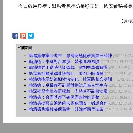
今日啟用典禮，出席者包括防長顧立雄、國安會秘書長
【 第1
相關新聞：
民進黨創黨40週年 賴清德勉從政黨員三精神
(2026-01-07 
賴清德：中國對台軍演 帶來區域風險
(2025-12-31 15:40:47
賴清德兵工廠受訪談備戰 雲豹甲車做背景
(2025-12-29 12:
民眾黨批賴清德造謠抹紅 限24小時道歉
(2025-12-29 11:37
賴清德指示防衛韌性法制化 推軍民整合演訓
(2025-12-2
賴清德：卓榮泰不副署財劃法是為台灣生存
(2025-12-17 16:
賴深夜發文罵在野獨裁 支持卓不副署法案
(2025-12-16 00:
賴清德：合憲基礎下確保憲政體制完整
(2025-12-15 16:01:40
賴清德批藍白通過的法案危國安 喊話合作
(2025-12-12 11:
賴清德明邀綠委便當會 討論軍購等法案
(2025-12-11 18:50