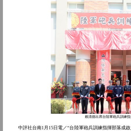
賴清德出席台陸軍砲兵訓練指
中評社台南1月15日電／“台陸軍砲兵訓練指揮部落成啟