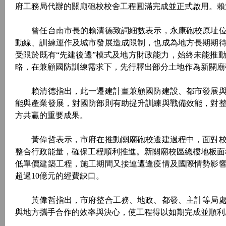
府工務局代辦的關廟砲校校舍工程圓滿完成並正式啟用。賴
曾任台南市長的賴清德致詞細數表示，永康砲校原址位於
動線、訓練運作及城市發展造成限制，也成為地方長期期待
受限於既有“先建後遷”模式及地方財政能力，始終未能推
略，在兼顧國防訓練需求下，先行釋出部分土地作為新關廟
賴清德指出，此一遷建計畫兼顧國防建設、都市發展與
能與產業發展，對國防部則有助提升訓練與戰備效能，對
方共贏的重要成果。
黃偉哲表示，市府在推動關廟砲校遷建過程中，面對校
整合行政能量，確保工程順利推進。新關廟校區總樓地板面積
低單價建築工程，施工期間又接連遭逢疫情及國際情勢影
超過10億元的經費缺口。
黃偉哲指出，市府整合工務、地政、都發、主計等局處
與地方攜手合作的效率與決心，使工程得以如期完成並順利