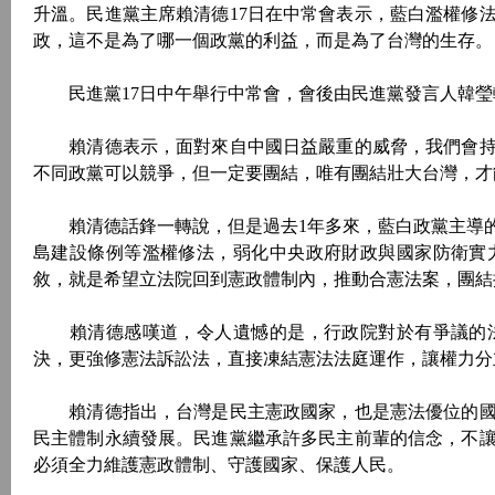
升溫。民進黨主席賴清德17日在中常會表示，藍白濫權修
政，這不是為了哪一個政黨的利益，而是為了台灣的生存。
民進黨17日中午舉行中常會，會後由民進黨發言人韓瑩
賴清德表示，面對來自中國日益嚴重的威脅，我們會持
不同政黨可以競爭，但一定要團結，唯有團結壯大台灣，才
賴清德話鋒一轉說，但是過去1年多來，藍白政黨主導的
島建設條例等濫權修法，弱化中央政府財政與國家防衛實
敘，就是希望立法院回到憲政體制內，推動合憲法案，團結
賴清德感嘆道，令人遺憾的是，行政院對於有爭議的法
決，更強修憲法訴訟法，直接凍結憲法法庭運作，讓權力分
賴清德指出，台灣是民主憲政國家，也是憲法優位的國
民主體制永續發展。民進黨繼承許多民主前輩的信念，不
必須全力維護憲政體制、守護國家、保護人民。