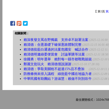
【 第1頁
第
相關新聞：
賴深夜發文罵在野獨裁 支持卓不副署法案
(2025-12-16 00:
賴清德：合憲基礎下確保憲政體制完整
(2025-12-15 16:01:40
賴清德批藍白通過的法案危國安 喊話合作
(2025-12-12 11:
賴清德明邀綠委便當會 討論軍購等法案
(2025-12-11 18:50
徐國勇：明年選舉 賴對每一縣市都戰戰兢兢
(2025-12-10 
鄭麗文批玩火 賴清德僅說謝謝
(2025-12-10 17:28:10)
賴清德：爭取美關稅不超過15%且不疊加
(2025-12-10 11:
防務條例未排入議程 綠批藍中國在地協力者
(2025-12-09 
中華民國有助團結？游淑慧：賴做不到別吹牛
(2025-12-08 
最佳瀏覽模式：1024x768