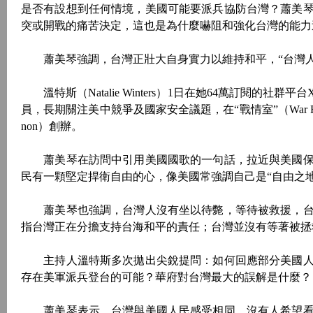
是否有設想到任何情境，美國可能要派兵協防台灣？蕭美
突或開戰的痛苦決定，這也是為什麼嚇阻和強化台灣的能力
蕭美琴強調，台灣正壯大自身實力以維持和平，“台灣人
溫特斯（Natalie Winters）1日在她64萬訂閱的
員，長期關注美中競爭及國家安全議題，在“戰情室”（War R
non）創辦。
蕭美琴在訪問中引用美國國歌的一句話，拉近與美國保
民有一顆堅定捍衛自由的心，像美國常強調自己是“自由之地
蕭美琴也強調，台灣人沒有坐以待斃，等待被救援，台
指台灣正在分擔支持台海和平的責任；台灣並沒有等著被拯
主持人溫特斯多次拋出尖銳提問：如何回應部分美國人
存在美軍派兵登台的可能？華府對台灣最大的誤解是什麼？
蕭美琴表示，台灣與美國人民感受相同，沒有人希望看