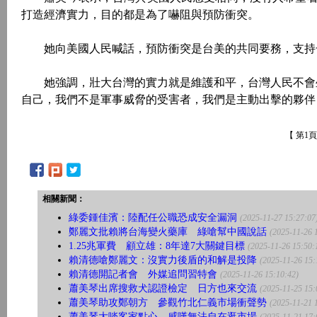
打造經濟實力，目的都是為了嚇阻與預防衝突。
她向美國人民喊話，預防衝突是台美的共同要務，支持一
她強調，壯大台灣的實力就是維護和平，台灣人民不會坐
自己，我們不是軍事威脅的受害者，我們是主動出擊的夥伴
【 第1
相關新聞：
綠委鍾佳濱：陸配任公職恐成安全漏洞
(2025-11-27 15:27:07
鄭麗文批賴將台海變火藥庫 綠嗆幫中國說話
(2025-11-26 
1.25兆軍費 顧立雄：8年達7大關鍵目標
(2025-11-26 15:50:
賴清德嗆鄭麗文：沒實力後盾的和解是投降
(2025-11-26 15:
賴清德開記者會 外媒追問習特會
(2025-11-26 15:10:42)
蕭美琴出席搜救犬認證檢定 日方也來交流
(2025-11-25 15:
蕭美琴助攻鄭朝方 參觀竹北仁義市場衝聲勢
(2025-11-21 
蕭美琴大啖客家點心 感嘆無法自在逛市場