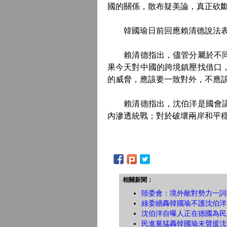
國的關係，散布疑美論，真正砍
韓國瑜日前回應賴清德說法表示
賴清德指出，儘管分屬於不同政
果今天對中國的跨境鎮壓找借口
的威脅，應該要一致對外，不應
賴清德指出，沈伯洋是國會議員
內滲透統戰；對於破壞兩岸和平
相關新聞：
陸委會：境外敵對勢力一詞
綠委續轟韓國瑜不護沈伯洋
沈伯洋自曝人正在德國為民
民進黨猛轟韓國瑜未聲援沈