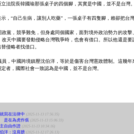
斷立法院長韓國瑜那張桌子的四個腳，其實是中國，並不是台灣
，“自己生病，讓別人吃藥”，一張桌子有四隻腳，賴卻把台灣
黨，競爭難免，但身處同個國家，面對境外政治勢力的攻擊
，改天中國要發動侵略台灣戰爭時，也會有借口。所以他還是要
該替侵略者找借口。
，中國跨境鎮壓沈伯洋，等於是傷害台灣憲政體制。這幾年
穩定者，國際社會一致認為是中國，並不是台灣。
就寫在法律中
(2025-11-13 17:56:35)
 是在為虎作倀
(2025-11-13 15:06:33)
主自由作證
(2025-11-13 10:34:16)
伯洋：沒肩膀
(2025-11-12 17:26:13)