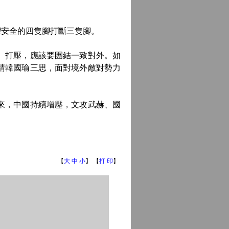
。
安全的四隻腳打斷三隻腳。
、打壓，應該要團結一致對外。如
請韓國瑜三思，面對境外敵對勢力
來，中國持續增壓，文攻武赫、國
【
大
中
小
】 【
打 印
】