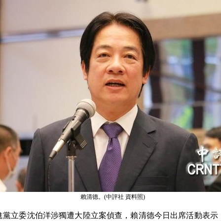
賴清德。(中評社 資料照)
進黨立委沈伯洋涉獨遭大陸立案偵查，賴清德今日出席活動表示