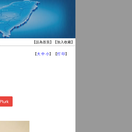
【
設為首頁
】【
加入收藏
】
【
大
中
小
】 【
打 印
】