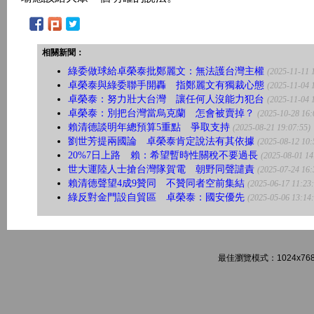
相關新聞：
綠委做球給卓榮泰批鄭麗文：無法護台灣主權
(2025-11-11 
卓榮泰與綠委聯手開轟 指鄭麗文有獨裁心態
(2025-11-04 
卓榮泰：努力壯大台灣 讓任何人沒能力犯台
(2025-11-04 
卓榮泰：別把台灣當烏克蘭 怎會被賣掉？
(2025-10-28 16:
賴清德談明年總預算5重點 爭取支持
(2025-08-21 19:07:55)
劉世芳提兩國論 卓榮泰肯定說法有其依據
(2025-08-12 10:
20%7日上路 賴：希望暫時性關稅不要過長
(2025-08-01 14
世大運陸人士搶台灣隊賀電 朝野同聲譴責
(2025-07-24 16:
賴清德聲望4成9贊同 不贊同者空前集結
(2025-06-17 11:23
綠反對金門設自貿區 卓榮泰：國安優先
(2025-05-06 13:14
最佳瀏覽模式：1024x768