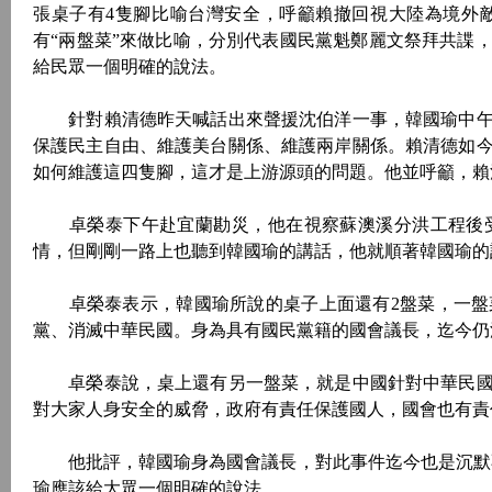
張桌子有4隻腳比喻台灣安全，呼籲賴撤回視大陸為境外
有“兩盤菜”來做比喻，分別代表國民黨魁鄭麗文祭拜共諜
給民眾一個明確的說法。
針對賴清德昨天喊話出來聲援沈伯洋一事，韓國瑜中午
保護民主自由、維護美台關係、維護兩岸關係。賴清德如
如何維護這四隻腳，這才是上游源頭的問題。他並呼籲，賴
卓榮泰下午赴宜蘭勘災，他在視察蘇澳溪分洪工程後受
情，但剛剛一路上也聽到韓國瑜的講話，他就順著韓國瑜的
卓榮泰表示，韓國瑜所說的桌子上面還有2盤菜，一盤
黨、消滅中華民國。身為具有國民黨籍的國會議長，迄今仍
卓榮泰說，桌上還有另一盤菜，就是中國針對中華民國
對大家人身安全的威脅，政府有責任保護國人，國會也有責
他批評，韓國瑜身為國會議長，對此事件迄今也是沉默不
瑜應該給大眾一個明確的說法。