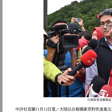
行政院長卓榮泰赴
中評社宜蘭11月12日電／大陸以分裂國家罪對民進黨立