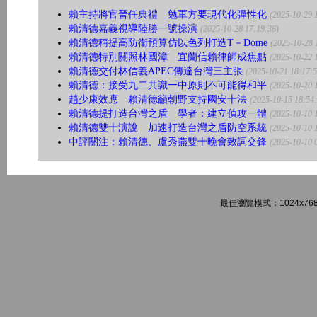
賴主持將官晉任典禮 勉軍方要現代化彈性化
(2025-10-29 
賴清德嘉義視導陸勝一號操演
(2025-10-28 17:19:36)
賴清德稱提高防衛預算仿以色列打造T－Dome
(2025-10-28 
賴清德特別關照林國漳 宜蘭信賴律師成焦點
(2025-10-22 
賴清德交付林信義APEC傳達台灣三主張
(2025-10-21 18:17:5
賴清德：接受九二共識一中原則不可能得和平
(2025-10-20 
趙少康效應 賴清德籲朝野支持國安十法
(2025-10-15 18:54
賴清德提打造台灣之盾 學者：建立偵攻一體
(2025-10-10 
賴清德雙十演說 加速打造台灣之盾防空系統
(2025-10-10 
中評關注：賴清德、盧秀燕雙十晚會致詞交鋒
(2025-10-10 
最佳瀏覽模式：1024x768