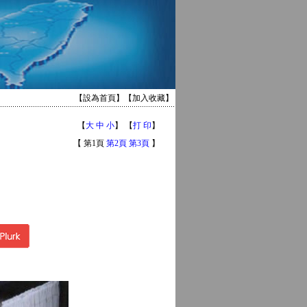
【
設為首頁
】【
加入收藏
】
【
大
中
小
】 【
打 印
】
【 第1頁
第2頁
第3頁
】