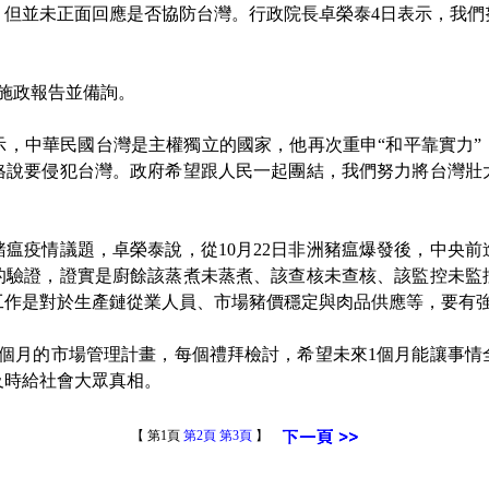
，但並未正面回應是否協防台灣。行政院長卓榮泰4日表示，我們
施政報告並備詢。
中華民國台灣是主權獨立的國家，他再次重申“和平靠實力”
格說要侵犯台灣。政府希望跟人民一起團結，我們努力將台灣壯
疫情議題，卓榮泰說，從10月22日非洲豬瘟爆發後，中央前
的驗證，證實是廚餘該蒸煮未蒸煮、該查核未查核、該監控未監
工作是對於生產鏈從業人員、市場豬價穩定與肉品供應等，要有
月的市場管理計畫，每個禮拜檢討，希望未來1個月能讓事情
及時給社會大眾真相。
【 第1頁
第2頁
第3頁
】