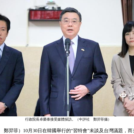
行政院長卓榮泰接受媒體採訪。（中評社 鄭羿菲攝）
鄭羿菲）10月30日在韓國舉行的“習特會”未談及台灣議題，