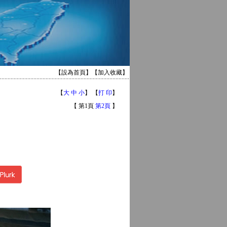
【
設為首頁
】【
加入收藏
】
【
大
中
小
】 【
打 印
】
【 第1頁
第2頁
】