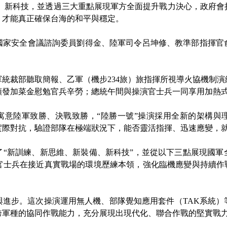
備、新科技，並透過三大重點展現軍方全面提升戰力決心，政府會
，才能真正確保台海的和平與穩定。
安全會議諮詢委員劉得金、陸軍司令呂坤修、教準部指揮官
裁部聽取簡報、乙軍（機步234旅）旅指揮所視導火協機制演
頒發加菜金慰勉官兵辛勞；總統午間與操演官士兵一同享用加熱
意陸軍致勝、決戰致勝，“陸勝一號”操演採用全新的架構與理
實際對抗，驗證部隊在極端狀況下，能否靈活指揮、迅速應變，
新訓練、新思維、新裝備、新科技”，並從以下三點展現國軍
官士兵在接近真實戰場的環境歷練本領，強化臨機應變與持續作戰
步。這次操演運用無人機、部隊覺知應用套件（TAK系統）
跨軍種的協同作戰能力，充分展現出現代化、聯合作戰的堅實戰