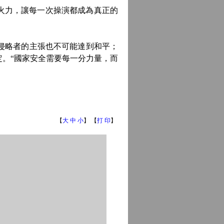
火力，讓每一次操演都成為真正的
侵略者的主張也不可能達到和平；
。“國家安全需要每一分力量，而
【
大
中
小
】 【
打 印
】