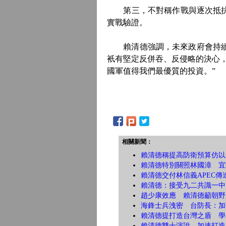
第三，不對稱作戰與逐次抵抗。
實戰驗證。
賴清德強調，未來政府會持續支
衹有堅定反併吞、反侵略的決心
國軍值得我們最優質的投資。”
相關新聞：
賴清德稱提高防衛預算仿以色
賴清德特別關照林國漳 宜
賴清德交付林信義APEC傳
賴清德：接受九二共識一中
趙少康效應 賴清德籲朝野
海鋒士兵洩密 台防長：加
賴清德提打造台灣之盾 學
賴清德雙十演說 加速打造