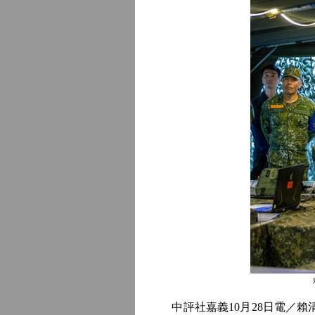
中評社嘉義10月28日電／賴