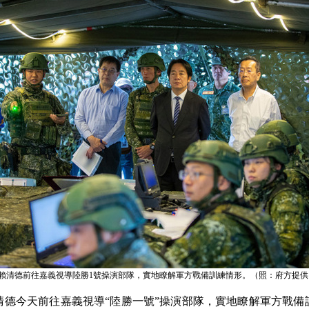
賴清德前往嘉義視導陸勝1號操演部隊，實地瞭解軍方戰備訓練情形。（照：府方提供
清德今天前往嘉義視導“陸勝一號”操演部隊，實地瞭解軍方戰備