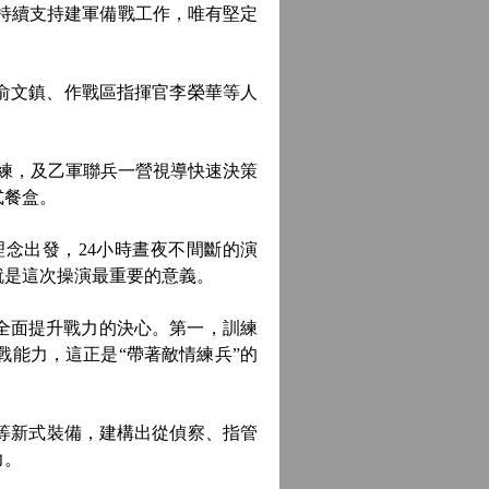
持續支持建軍備戰工作，唯有堅定
俞文鎮、作戰區指揮官李榮華等人
練，及乙軍聯兵一營視導快速決策
式餐盒。
念出發，24小時晝夜不間斷的演
就是這次操演最重要的意義。
全面提升戰力的決心。第一，訓練
能力，這正是“帶著敵情練兵”的
等新式裝備，建構出從偵察、指管
力。