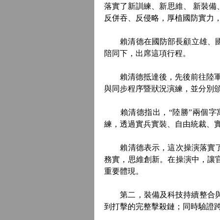
落實了新訓練、新思維、 新裝
反併吞、反侵略，厚植國防實力
賴清德在國防部長顧立雄、國家
陪同下，出席這項行程。
賴清德抵達後，先後前往陸軍統
與同步程序暨狀況演練，並分別
賴清德指出，“陸勝”兩個字寓
練，透過實兵實裝、自由統裁、
賴清德表示，這次操演落實了“
務實，思維創新。在操演中，讓
重要體現。
第二，裝備及科技持續整合與進
到打擊的完整擊殺鏈；同時驗證