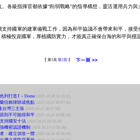
各級指揮官都依據“削弱戰略”的指導構想，靈活運用兵力與
持國軍的建軍備戰工作，因為和平協議不會帶來和平，接受
，積極投資國軍，厚植國防實力，才能真正確保台海的和平與穩定
【 第1頁
第2頁
】
列打造T－Dome
(2025-10-28 16:10:11)
蘭信賴律師成焦點
(2025-10-22 18:07:56)
達台灣三主張
(2025-10-21 18:17:50)
原則不可能得和平
(2025-10-20 18:08:10)
支持國安十法
(2025-10-15 18:54:24)
強機密認證機制
(2025-10-13 11:00:08)
者：建立偵攻一體
(2025-10-10 18:50:04)
台灣之盾防空系統