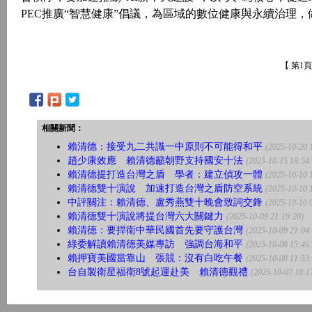
PEC推廣“智慧健康”倡議，為區域的數位健康與永續治理
【 第1
相關新聞：
賴清德：接受九二共識一中原則不可能得和平
(2025-10-20 
趙少康效應 賴清德籲朝野支持國安十法
(2025-10-15 18:54
賴清德提打造台灣之盾 學者：建立偵攻一體
(2025-10-10 
賴清德雙十演說 加速打造台灣之盾防空系統
(2025-10-10 
中評關注：賴清德、盧秀燕雙十晚會致詞交鋒
(2025-10-10 
賴清德雙十演說將提台灣六大關鍵力
(2025-10-09 21:19:20)
賴清德：要捍衛中華民國首先要守護台灣
(2025-10-09 21:04
綠委解讀賴清德美媒專訪 強調台海和平
(2025-10-08 15:46
賴押寶美國當靠山 張競：沒有白吃午餐
(2025-10-08 11:53
台自製衛星福衛8號起運赴美 賴清德觀禮
(2025-10-07 18:1