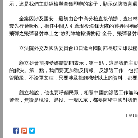
示，這是我們主動經檢舉查獲即辦的案子，顯示保防教育還
全案因涉及國安，最初由台中高分檢直接偵辦，查出林男2
套先行遭吸收，擔任中間人引薦現役海鋒大隊的蔡姓同袍給
飛彈之飛彈發射車上之“放列陣地操演教範”全冊、飛彈發射
立法院外交及國防委員會13日邀台國防部長顧立雄以秘密
顧立雄會前接受媒體訪問表示，第一點，這是我們主動
的解決。第二點，我們要更加強反情報、反滲透工作，包
管階級、不論軍文種，只要涉及接觸機密以上的資料，都要
顧立雄說，他也要呼籲民眾，相關中國的滲透工作無時
警覺，無論是現役、退役、一般民眾，都要防堵中國對我們
【 第1