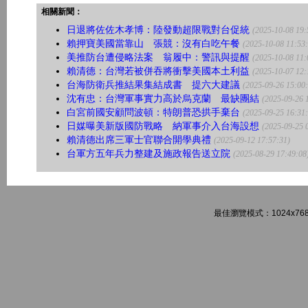
相關新聞：
日退將佐佐木孝博：陸發動超限戰對台促統
(2025-10-08 19:
賴押寶美國當靠山 張競：沒有白吃午餐
(2025-10-08 11:53
美推防台遭侵略法案 翁履中：警訊與提醒
(2025-10-08 11:
賴清德：台灣若被併吞將衝擊美國本土利益
(2025-10-07 12:
台海防衛兵推結果集結成書 提六大建議
(2025-09-26 15:00
沈有忠：台灣軍事實力高於烏克蘭 最缺團結
(2025-09-26 
白宮前國安顧問波頓：特朗普恐拱手棄台
(2025-09-25 16:31
日媒曝美新版國防戰略 納軍事介入台海設想
(2025-09-25 
賴清德出席三軍士官聯合開學典禮
(2025-09-12 17:57:31)
台軍方五年兵力整建及施政報告送立院
(2025-08-29 17:49:08
最佳瀏覽模式：1024x768