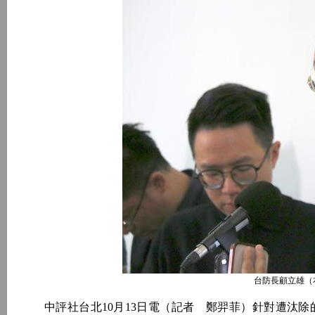
台防長顧立雄（
中評社台北10月13日電（記者 鄭羿菲）針對遭汰除