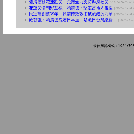
賴清德赴花蓮勘災 允諾全力支持縣府救災
(2025-09-25 18:
花蓮災情朝野互槓 賴清德：堅定當地方後援
(2025-09-24 
民進黨創黨39年 賴清德致敬衝破戒嚴的前輩
(2025-09-24 
羅智強：賴清德流著日本血 是跪日台灣總督
(2025-09-2
最佳瀏覽模式：1024x768