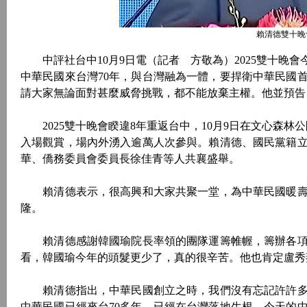
賴清德雙十晚
中評社台中10月9日電（記者 方敬為）2025雙十晚
中華民國來台灣70年，與台灣融為一體，要捍衛中華民國
請大家無論面對甚麼威脅挑戰，都不能放棄主權。他並預告
2025雙十晚會睽違8年重返台中，10月9日在文心森林
入場觀賞，場內外湧入逾萬人次參與。賴清德、國民黨籍
華、僑務委員會委員長徐佳青等人共襄盛舉。
賴清德表示，很高興和大家共聚一堂，為中華民國暖壽
隆。
賴清德感謝韓國瑜院長率領的團隊運籌帷幄，籌辦各項
看，韓國瑜今年的頭髮更少了，真的很辛苦。他也肯定盧秀
賴清德指出，中華民國創立之時，我們沒有忘記許許多
中華民國已經來台70多年，已經在台灣落地生根，今天的