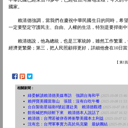
國家。
賴清德強調，當我們在慶祝中華民國生日的同時，希望
一定要堅定守護民主、自由、人權的生活，特別是要捍衛中
賴清德說，他為總統，也是三軍統帥，雖然工作繁重，但
經濟更繁榮；第三，把人民照顧得更好，詳細他會在10日
【 第1
相關新聞：
綠委解讀賴清德美媒專訪 強調台海和平
(2025-10-08 15:46
賴押寶美國當靠山 張競：沒有白吃午餐
(2025-10-08 11:53
台自製衛星福衛8號起運赴美 賴清德觀禮
(2025-10-07 18:1
館長喊把狗頭斬下來 賴清德本人說話了
(2025-10-07 16:32
賴清德：台灣若被併吞將衝擊美國本土利益
(2025-10-07 12:
沈有忠：台灣軍事實力高於烏克蘭 最缺團結
(2025-09-26 