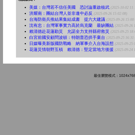
美媒：台灣若不信任美國 恐討論重啟核武
(2025-10-02 11:
洪耀南：團結台灣人並非逢中必反
(2025-09-26 15:02:08)
台海防衛兵推結果集結成書 提六大建議
(2025-09-26 15:00
沈有忠：台灣軍事實力高於烏克蘭 最缺團結
(2025-09-26 
賴清德赴花蓮勘災 允諾全力支持縣府救災
(2025-09-25 18:
白宮前國安顧問波頓：特朗普恐拱手棄台
(2025-09-25 16:31
日媒曝美新版國防戰略 納軍事介入台海設想
(2025-09-25 
花蓮災情朝野互槓 賴清德：堅定當地方後援
(2025-09-24 
最佳瀏覽模式：1024x768