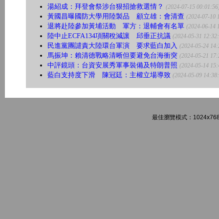
湯紹成：拜登會祭涉台狠招搶救選情？
(2024-07-15 00:01:56
黃國昌曝國防大學用陸製品 顧立雄：會清查
(2024-07-10 
退將赴陸參加黃埔活動 軍方：退輔會有名單
(2024-06-14 
陸中止ECFA134項關稅減讓 邱垂正抗議
(2024-05-31 12:32
民進黨團譴責大陸環台軍演 要求藍白加入
(2024-05-24 14:
馬振坤：賴清德戰略清晰但要避免台海衝突
(2024-05-21 17:
中評鏡頭：台資安展秀軍事裝備及特朗普照
(2024-05-14 15:
藍白支持度下滑 陳冠廷：主權立場導致
(2024-05-09 14:38
最佳瀏覽模式：1024x768