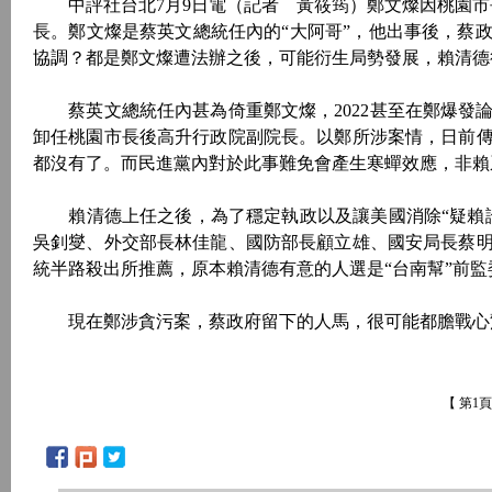
中評社台北7月9日電（記者 黃筱筠）鄭文燦因桃園市長
長。鄭文燦是蔡英文總統任內的“大阿哥”，他出事後，蔡
協調？都是鄭文燦遭法辦之後，可能衍生局勢發展，賴清德
蔡英文總統任內甚為倚重鄭文燦，2022甚至在鄭爆發
卸任桃園市長後高升行政院副院長。以鄭所涉案情，日前
都沒有了。而民進黨內對於此事難免會產生寒蟬效應，非賴
賴清德上任之後，為了穩定執政以及讓美國消除“疑賴論
吳釗燮、外交部長林佳龍、國防部長顧立雄、國安局長蔡
統半路殺出所推薦，原本賴清德有意的人選是“台南幫”前監
現在鄭涉貪污案，蔡政府留下的人馬，很可能都膽戰心驚
【 第1