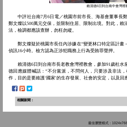
賴清德6日到台南中會灣裡
中評社台南7月6日電／桃園市前市長、海基會董事長鄭
鄭文燦以500萬元交保，並限制住居、限制出境。對此，
法，檢調都應該查辦，勿枉勿縱。
鄭文燦疑於桃園市長任內涉嫌在“變更林口特定區計畫－
偵訊16小時。檢方認為正涉犯職務上行為受賄罪聲押。
賴清德6日到台南市長老教會灣裡教會，參加91歲杜水
德回應媒體喊話：“不分黨派，不問何人，只要涉及非法
作，目的是要維護‘國家′的生存發展、社會的安定，以及回
相關新聞：
最佳瀏覽模式：1024x768