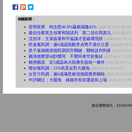
相關新聞：
若明投票 柯志恩46.8%贏賴瑞隆42%
(2026-06-23 12:18:12)
最信任蔡英文領軍和陸談判 第二信任馬英九
(2026-06-15 
沈伯洋：主張簽署和平協議才是破壞現狀
(2026-06-01 21:57
民進黨民調：逾6成認陸配李貞秀不適任立委
(2026-03-10 14
吳子嘉揭賴清德民調回升關鍵 關稅談判利多
(2026-02-03 
賴清德聲望4成9贊同 不贊同者空前集結
(2025-06-17 11:23
賴併購說 近5成認為大陸應先提統一條件
(2025-05-26 17:2
聯合報民調：51%民眾反對大罷免
(2025-05-19 10:34:42)
台官方民調：逾6成滿意賴清德因應美關稅
(2025-05-16 14:5
中評關注：大罷免 綠縣市長初選提前上場
(2025-02-13 09:
最佳瀏覽模式：1024x768