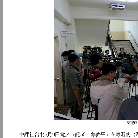
陳冠廷
中評社台北5月9日電／（記者 俞敦平）在最新的台灣